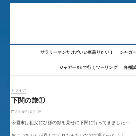
Skip
to
content
サラリーマンだけどいい車乗りたい！
ジャガー
ジャガーXE で行くツーリング
各種
ドライブ
下関の旅①
2018年10月1日
今週末は祖父にひ孫の顔を見せに下関に行ってきました～
おじいちゃんが喜んでくれたみたいなので良かった！！