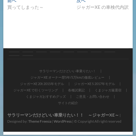
投
前へ
次へ
去
の
買ってしまった～
ジャガーXE の車検代内訳
稿
の
投
ナ
投
稿:
稿:
ビ
ゲ
ー
シ
サ
ジ
ジ
ジ
ジ
各
く
く
ご
サ
ョ
ラ
ャ
ャ
ャ
ャ
種
ま
ま
意
イ
サラリーマンだけどいい車乗りたい！
ン
ジャガーXE オーナー歴5年/5万kmの徹底レビュー
リ
ガ
ガ
ガ
ガ
試
ジ
ジ
見・
ト
ジャガーXE 20t 2015年モデル
ジャガーXE S 2017年モデル
ー
ー
ー
ー
ー
乗
ャ
ャ
ジャガーXE で行くツーリング
各種試乗記
くまジャガ厳選宿
お
の
くまジャガおすすめグッズ
ご意見・お問い合わせ
マ
XE
XE
XE
XE
記
ガ
ガ
問
紹
サイトの紹介
ン
オ
20t
S
で
厳
お
い
介
サラリーマンだけどいい車乗りたい！！ ～ジャガーXE～
|
だ
ー
2015
2017
行
選
す
Designed by:
Theme Freesia
|
WordPress
| © Copyright All right reserved
合
け
ナ
年
年
く
宿
す
わ