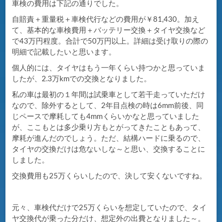
車検の費用は下記の通りでした。
自賠責＋重量税＋車検代行などの費用が￥81,430。加え
て、基本的な車検費用＋バッテリー交換＋タイヤ交換など
で43万円程度。合計で50万円以上。詳細は受け取りの際の
明細で記載したいと思います。
個人的には、タイヤはもう一年くらい持つかと思っていま
したが、2.3万kmでの交換となりました。
私の車は最初の１年間は試乗車として若干走っていただけ
なので、除外するとして、2年目点検の時は6mm前後、同
じペースで摩耗しても4mmくらいかなと思っていました
が、ここもとは多少乗り方もとがってきたこともあって、
摩耗が進んだのでしょう。ただ、結構ハードに乗るので、
タイヤの交換だけは危ないしな～と思い、交換することに
しました。
交換費用も25万くらいしたので、決して安くないですね。
元々、車検代だけで25万くらいを想定していたので、タイ
ヤ交換代が乗った分だけ、想定外の出費となりました～。