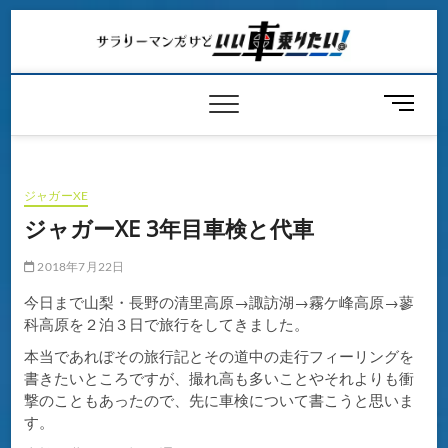
Skip
to
content
メ
ニ
ュ
ー
ボ
ジャガーXE
タ
ジャガーXE 3年目車検と代車
ン
2018年7月22日
今日まで山梨・長野の清里高原→諏訪湖→霧ケ峰高原→蓼
科高原を２泊３日で旅行をしてきました。
本当であれぼその旅行記とその道中の走行フィーリングを
書きたいところですが、撮れ高も多いことやそれよりも衝
撃のこともあったので、先に車検について書こうと思いま
す。