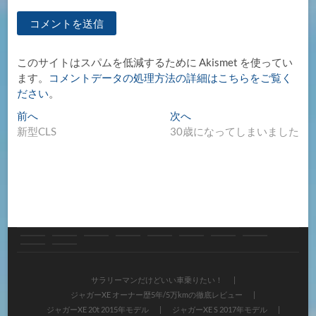
このサイトはスパムを低減するために Akismet を使ってい
ます。
コメントデータの処理方法の詳細はこちらをご覧く
ださい
。
投
過
次
前へ
次へ
去
の
新型CLS
30歳になってしまいました
稿
の
投
ナ
投
稿:
稿:
ビ
ゲ
ー
シ
サ
ジ
ジ
ジ
ジ
各
く
く
ご
サ
ョ
ラ
ャ
ャ
ャ
ャ
種
ま
ま
意
イ
サラリーマンだけどいい車乗りたい！
ン
ジャガーXE オーナー歴5年/5万kmの徹底レビュー
リ
ガ
ガ
ガ
ガ
試
ジ
ジ
見・
ト
ジャガーXE 20t 2015年モデル
ジャガーXE S 2017年モデル