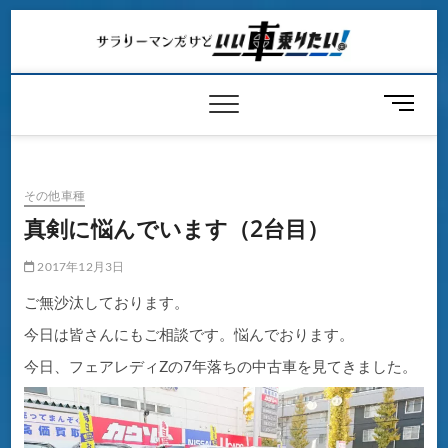
Skip
to
content
メ
ニ
ュ
ー
ボ
その他車種
タ
真剣に悩んでいます（2台目）
ン
2017年12月3日
ご無沙汰しております。
今日は皆さんにもご相談です。悩んでおります。
今日、フェアレディZの7年落ちの中古車を見てきました。