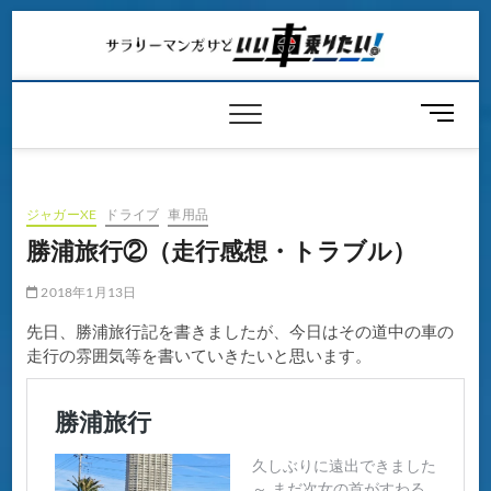
Skip
to
content
メ
ニ
ュ
ー
ボ
ジャガーXE
ドライブ
車用品
タ
勝浦旅行②（走行感想・トラブル）
ン
2018年1月13日
先日、勝浦旅行記を書きましたが、今日はその道中の車の
走行の雰囲気等を書いていきたいと思います。