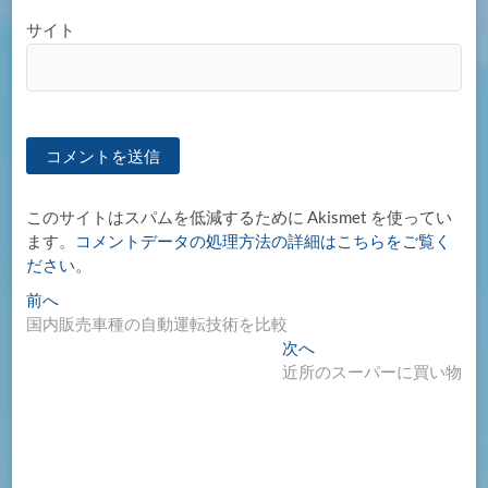
サイト
このサイトはスパムを低減するために Akismet を使ってい
ます。
コメントデータの処理方法の詳細はこちらをご覧く
ださい
。
投
過
前へ
去
国内販売車種の自動運転技術を比較
稿
の
次
次へ
ナ
投
の
近所のスーパーに買い物
稿:
投
ビ
稿:
ゲ
ー