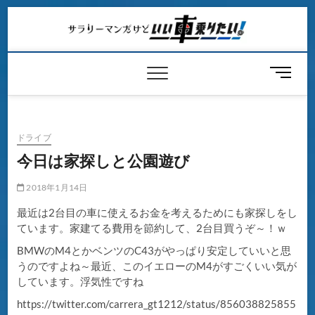
Skip
to
content
メ
ニ
ュ
ー
ボ
ドライブ
タ
今日は家探しと公園遊び
ン
2018年1月14日
最近は2台目の車に使えるお金を考えるためにも家探しをし
ています。家建てる費用を節約して、2台目買うぞ～！ｗ
BMWのM4とかベンツのC43がやっぱり安定していいと思
うのですよね～最近、このイエローのM4がすごくいい気が
しています。浮気性ですね
https://twitter.com/carrera_gt1212/status/856038825855