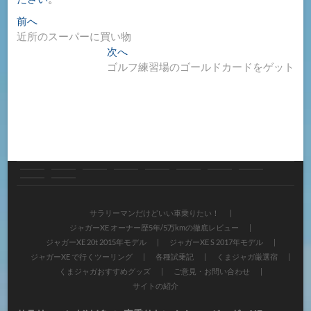
投
過
前へ
去
近所のスーパーに買い物
稿
の
次
次へ
ナ
投
の
ゴルフ練習場のゴールドカードをゲット
稿:
投
ビ
稿:
ゲ
ー
シ
ョ
サ
ジ
ジ
ジ
ジ
各
く
く
ご
サ
ン
ラ
ャ
ャ
ャ
ャ
種
ま
ま
意
イ
サラリーマンだけどいい車乗りたい！
ジャガーXE オーナー歴5年/5万kmの徹底レビュー
リ
ガ
ガ
ガ
ガ
試
ジ
ジ
見・
ト
ジャガーXE 20t 2015年モデル
ジャガーXE S 2017年モデル
ー
ー
ー
ー
ー
乗
ャ
ャ
ジャガーXE で行くツーリング
各種試乗記
くまジャガ厳選宿
お
の
くまジャガおすすめグッズ
ご意見・お問い合わせ
マ
XE
XE
XE
XE
記
ガ
ガ
問
紹
サイトの紹介
ン
オ
20t
S
で
厳
お
い
介