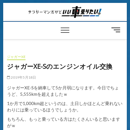
Skip
to
content
メ
ニ
ュ
ー
ボ
ジャガーXE
タ
ジャガーXE-Sのエンジンオイル交換
ン
2019年5月18日
ジャガーXE-Sを納車して5か月弱になります。今日でちょ
うど、5,555kmを超えましたｗ
1か月で1,000km超というのは、土日しかほとんど乗れない
わりには乗っているほうでしょうか。
もちろん、もっと乗っている方はたくさんいると思います
がｗ