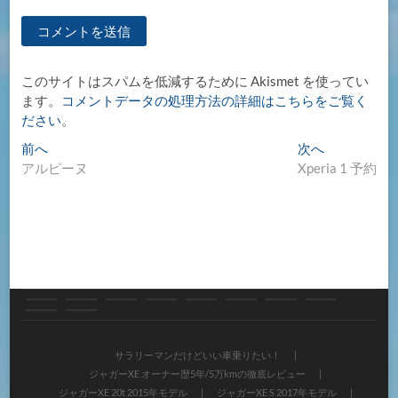
このサイトはスパムを低減するために Akismet を使ってい
ます。
コメントデータの処理方法の詳細はこちらをご覧く
ださい
。
投
過
次
前へ
次へ
去
の
アルピーヌ
Xperia 1 予約
稿
の
投
ナ
投
稿:
稿:
ビ
ゲ
ー
シ
サ
ジ
ジ
ジ
ジ
各
く
く
ご
サ
ョ
ラ
ャ
ャ
ャ
ャ
種
ま
ま
意
イ
サラリーマンだけどいい車乗りたい！
ン
ジャガーXE オーナー歴5年/5万kmの徹底レビュー
リ
ガ
ガ
ガ
ガ
試
ジ
ジ
見・
ト
ジャガーXE 20t 2015年モデル
ジャガーXE S 2017年モデル