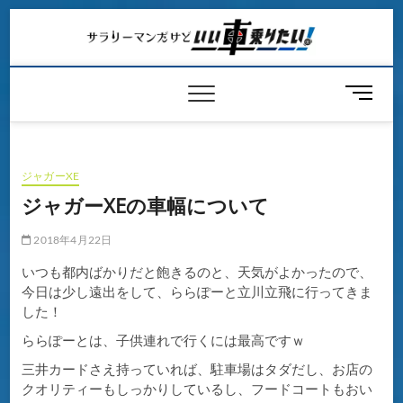
Skip
to
content
メ
ニ
ュ
ー
ボ
ジャガーXE
タ
ジャガーXEの車幅について
ン
2018年4月22日
いつも都内ばかりだと飽きるのと、天気がよかったので、
今日は少し遠出をして、ららぽーと立川立飛に行ってきま
した！
ららぽーとは、子供連れで行くには最高ですｗ
三井カードさえ持っていれば、駐車場はタダだし、お店の
クオリティーもしっかりしているし、フードコートもおい