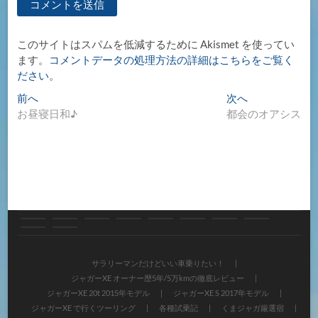
このサイトはスパムを低減するために Akismet を使ってい
ます。
コメントデータの処理方法の詳細はこちらをご覧く
ださい
。
投
過
次
前へ
次へ
去
の
お昼寝日和♪
都会のオアシス
稿
の
投
ナ
投
稿:
稿:
ビ
ゲ
ー
シ
サ
ジ
ジ
ジ
ジ
各
く
く
ご
サ
ョ
ラ
ャ
ャ
ャ
ャ
種
ま
ま
意
イ
サラリーマンだけどいい車乗りたい！
ン
ジャガーXE オーナー歴5年/5万kmの徹底レビュー
リ
ガ
ガ
ガ
ガ
試
ジ
ジ
見・
ト
ジャガーXE 20t 2015年モデル
ジャガーXE S 2017年モデル
ー
ー
ー
ー
ー
乗
ャ
ャ
ジャガーXE で行くツーリング
各種試乗記
くまジャガ厳選宿
お
の