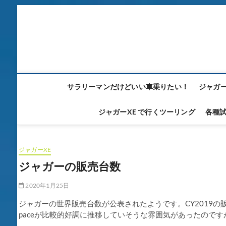
Skip
to
content
サラリーマンだけどいい車乗りたい！
ジャガー
ジャガーXE で行くツーリング
各種
ジャガーXE
ジャガーの販売台数
2020年1月25日
ジャガーの世界販売台数が公表されたようです。CY2019の販売
paceが比較的好調に推移していそうな雰囲気があったのです