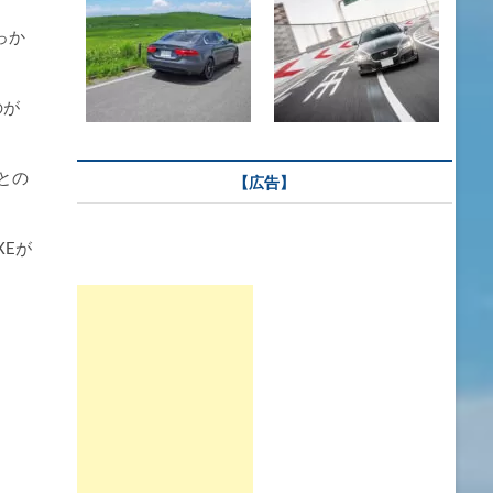
っか
のが
との
【広告】
Eが