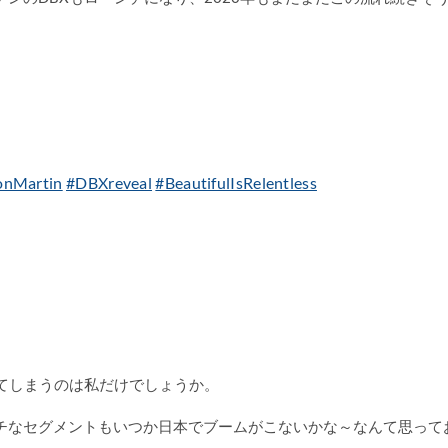
onMartin
#DBXreveal
#BeautifulIsRelentless
てしまうのは私だけでしょうか。
ッチなセグメントもいつか日本でブームがこないかな～なんて思って