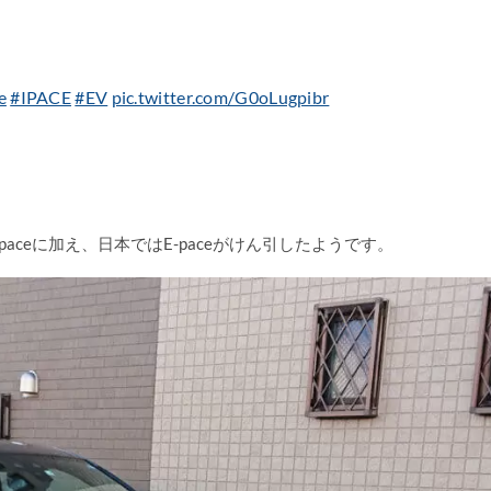
e
#IPACE
#EV
pic.twitter.com/G0oLugpibr
aceに加え、日本ではE-paceがけん引したようです。