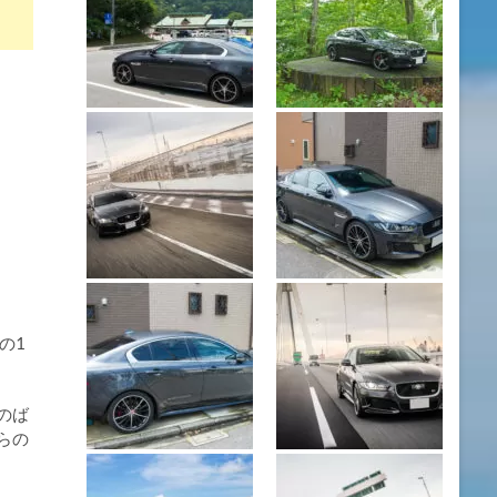
の1
のば
らの